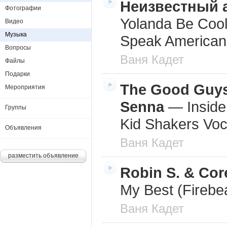
Неизвестный 
Фотографии
Yolanda Be Coo
Видео
Музыка
Speak American
Вопросы
Ваня Кадет
Файлы
Подарки
The Good Guys
Мероприятия
Senna
—
Insid
Группы
Kid Shakers Voc
Объявления
Ваня Кадет
разместить объявление
Robin S. & Co
My Best (Firebe
Ваня Кадет