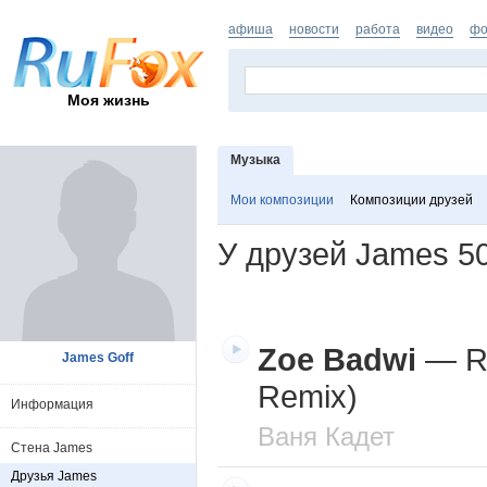
афиша
новости
работа
видео
фо
Моя жизнь
Музыка
Мои композиции
Композиции друзей
У друзей James
5
Zoe Badwi
—
R
James Goff
Remix)
Информация
Ваня Кадет
Стена James
Друзья James