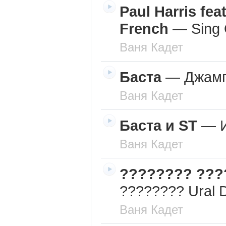
Paul Harris fea
French
—
Sing 
Ваня Кадет
Баста
—
Джам
Ваня Кадет
Баста и ST
—
Ваня Кадет
???????? ???
???????? Ural 
Ваня Кадет