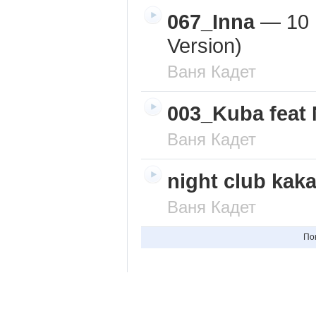
067_Inna
—
10 
Version)
Ваня Кадет
003_Kuba feat 
Ваня Кадет
night club kak
Ваня Кадет
По