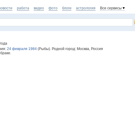
новости
работа
видео
фото
блоги
астрология
Все сервисы
года
ния:
24 февраля 1984
(Рыбы). Родной город: Москва, Россия
 браке.