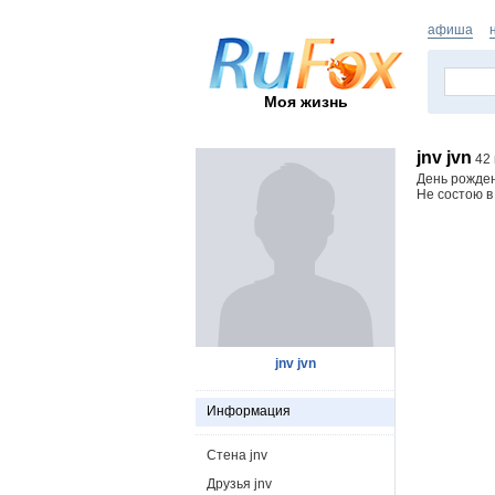
афиша
Моя жизнь
jnv jvn
42 
День рожде
Не состою в
jnv jvn
Информация
Стена jnv
Друзья jnv