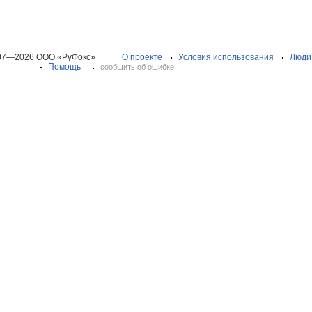
07—2026 ООО «РуФокс»
О проекте
Условия использования
Люди
Помощь
сообщить об ошибке