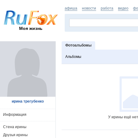
афиша
новости
работа
видео
фо
Моя жизнь
Фотоальбомы
Альбомы
ирина трегубенко
Информация
У ирины ещё нет
Стена ирины
Друзья ирины