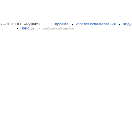
07—2026 ООО «РуФокс»
О проекте
Условия использования
Люди
Помощь
сообщить об ошибке