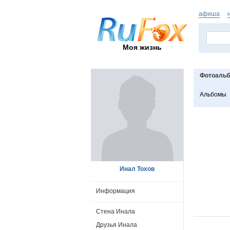
афиша
Моя жизнь
Фотоаль
Альбомы
Инал Тохов
Информация
Стена Инала
Друзья Инала