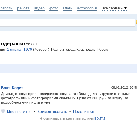
новости
работа
видео
фото
блоги
астрология
Все сервисы
Тодерашко
56 лет
ния:
1 января 1970
(Козерог). Родной город: Краснодар, Россия
Ваня Кадет
08.02.2012, 10:
Друзья, в предверии праздников предлагаю Вам сделать кружки с вашими
фотографиями и фотографиями любимых. Цена от 200 руб. за штуку. За
подробностями пишите мне.
Мне нравится
•
Комментировать
•
Поделиться
войти
Чтобы написать здесь, вы должны