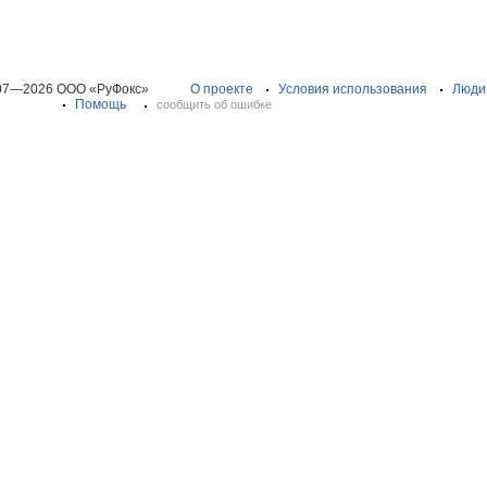
07—2026 ООО «РуФокс»
О проекте
Условия использования
Люди
Помощь
сообщить об ошибке