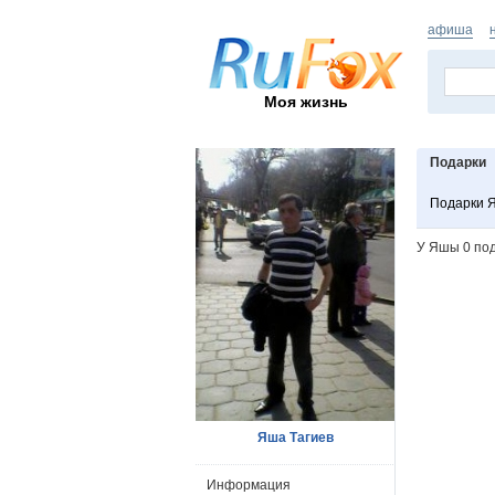
афиша
Моя жизнь
Подарки
Подарки 
У Яшы 0 по
Яша Тагиев
Информация