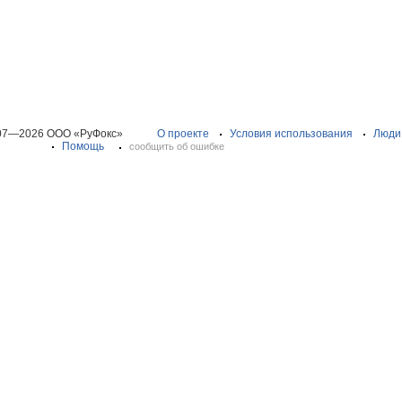
07—2026 ООО «РуФокс»
О проекте
Условия использования
Люди
Помощь
сообщить об ошибке