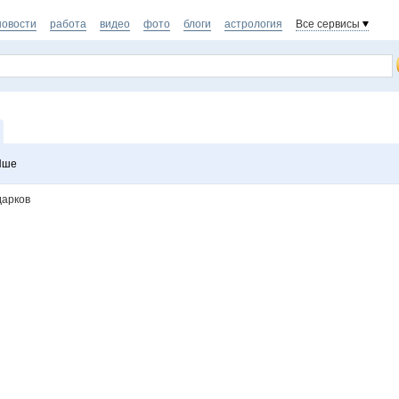
новости
работа
видео
фото
блоги
астрология
Все сервисы
Яше
дарков