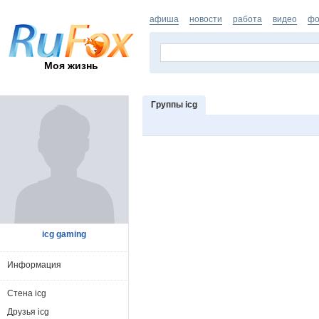
афиша
новости
работа
видео
фо
Моя жизнь
Группы icg
icg gaming
Информация
Стена icg
Друзья icg