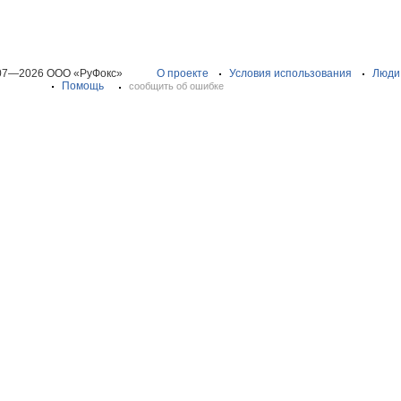
07—2026 ООО «РуФокс»
О проекте
Условия использования
Люди
Помощь
сообщить об ошибке