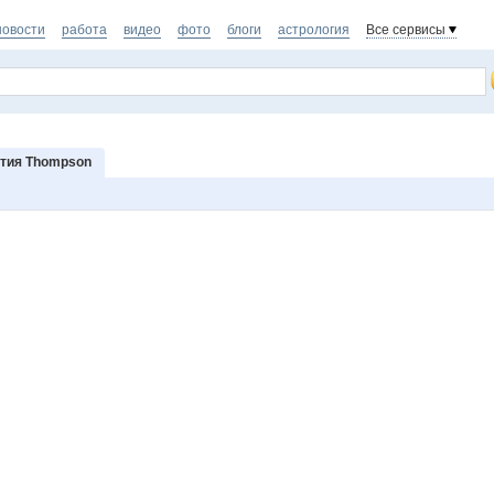
новости
работа
видео
фото
блоги
астрология
Все сервисы
тия Thompson