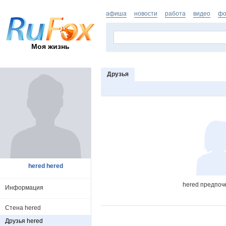
афиша
новости
работа
видео
фо
Моя жизнь
Друзья
hered hered
hered предпоч
Информация
Стена hered
Друзья hered