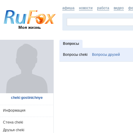
афиша
новости
работа
видео
фо
Моя жизнь
Вопросы
Вопросы cheki
Вопросы друзей
cheki gostinichnye
Информация
Стена cheki
Друзья cheki