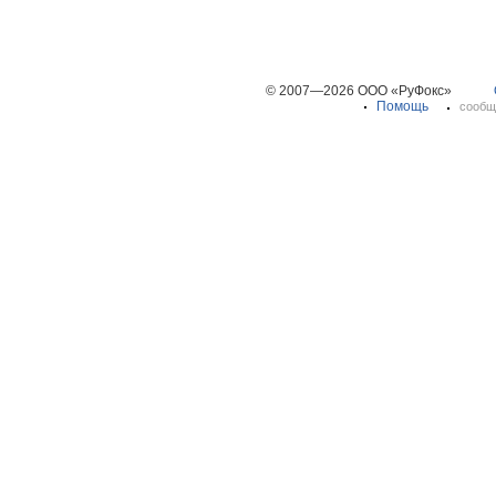
© 2007—2026 ООО «РуФокс»
Помощь
сообщ