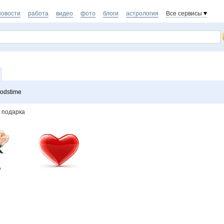
новости
работа
видео
фото
блоги
астрология
Все сервисы
odstime
2 подарка