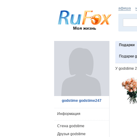
афиша
Моя жизнь
Подарки
Подарки g
У godstime 
godstime godstime247
Информация
Стена godstime
Друзья godstime