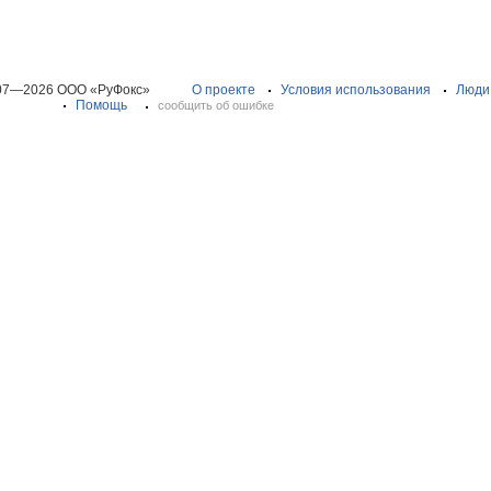
07—2026 ООО «РуФокс»
О проекте
Условия использования
Люди
Помощь
сообщить об ошибке