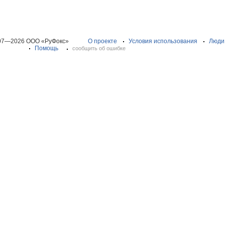
07—2026 ООО «РуФокс»
О проекте
Условия использования
Люди
Помощь
сообщить об ошибке