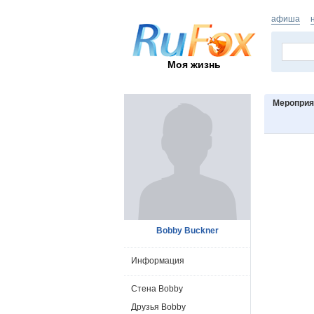
афиша
Моя жизнь
Мероприя
Bobby Buckner
Информация
Стена Bobby
Друзья Bobby