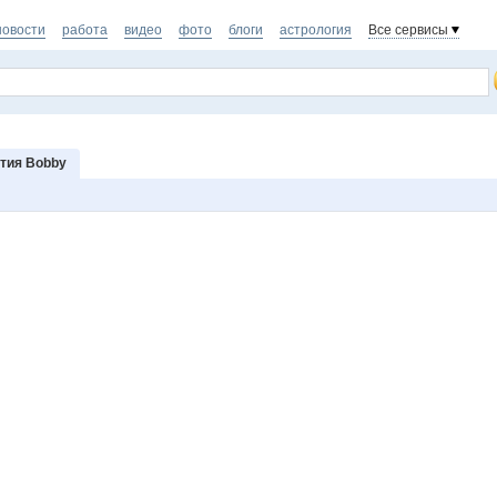
новости
работа
видео
фото
блоги
астрология
Все сервисы
тия Bobby