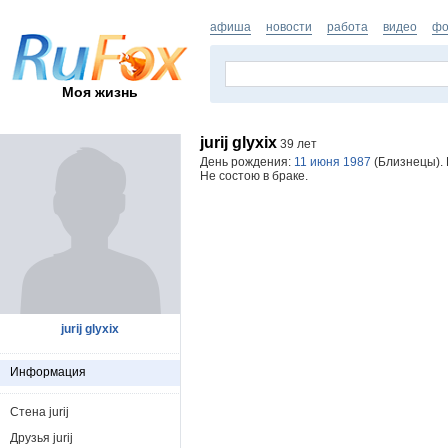
афиша
новости
работа
видео
фо
Моя жизнь
jurij glyxix
39 лет
День рождения:
11 июня 1987
(Близнецы). 
Не состою в браке.
jurij glyxix
Информация
Стена jurij
Друзья jurij