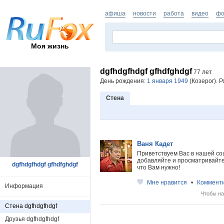
афиша
новости
работа
видео
фо
Моя жизнь
dgfhdgfhdgf gfhdfghdgf
77 лет
День рождения:
1 января 1949
(Козерог). Р
Стена
Ваня Кадет
Приветствуем Вас в нашей со
добавляйте и просматривайте 
dgfhdgfhdgf gfhdfghdgf
что Вам нужно!
Мне нравится
•
Коммент
Информация
Чтобы на
Стена dgfhdgfhdgf
Друзья dgfhdgfhdgf