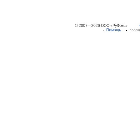
© 2007—2026 ООО «РуФокс»
Помощь
сообщ