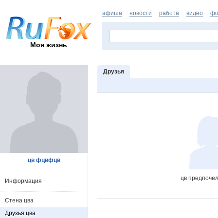
афиша
новости
работа
видео
фо
Моя жизнь
Друзья
цв фцвфцв
цв предпочел
Информация
Стена цва
Друзья цва