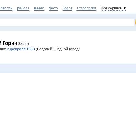
новости
работа
видео
фото
блоги
астрология
Все сервисы
й Горин
38 лет
ния:
2 февраля 1988
(Водолей). Родной город: