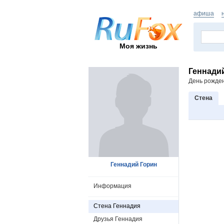
афиша
Моя жизнь
Геннади
День рожде
Стена
Геннадий Горин
Информация
Стена Геннадия
Друзья Геннадия