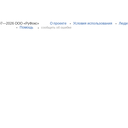
07—2026 ООО «РуФокс»
О проекте
Условия использования
Люди
Помощь
сообщить об ошибке