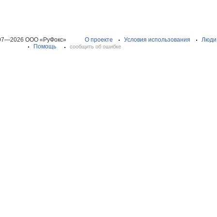
07—2026 ООО «РуФокс»
О проекте
Условия использования
Люди
Помощь
сообщить об ошибке