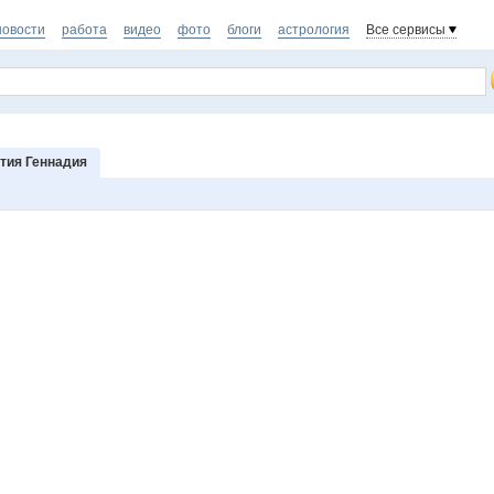
новости
работа
видео
фото
блоги
астрология
Все сервисы
тия Геннадия