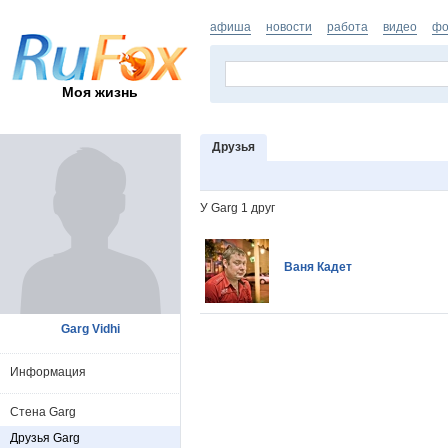
афиша
новости
работа
видео
фо
Моя жизнь
Друзья
У Garg 1 друг
Ваня Кадет
Garg Vidhi
Информация
Стена Garg
Друзья Garg