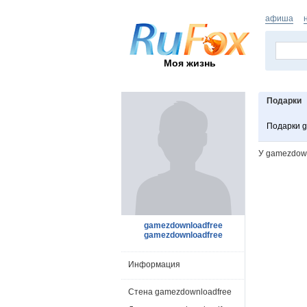
афиша
Моя жизнь
Подарки
Подарки 
У gamezdown
gamezdownloadfree
gamezdownloadfree
Информация
Стена gamezdownloadfree