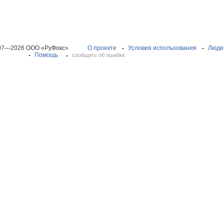
07—2026 ООО «РуФокс»
О проекте
Условия использования
Люди
Помощь
сообщить об ошибке