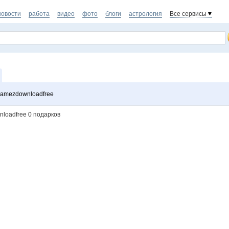
новости
работа
видео
фото
блоги
астрология
Все сервисы
gamezdownloadfree
loadfree 0 подарков