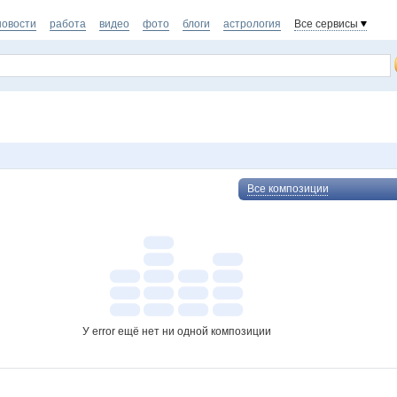
новости
работа
видео
фото
блоги
астрология
Все сервисы
Все композиции
У error ещё нет ни одной композиции