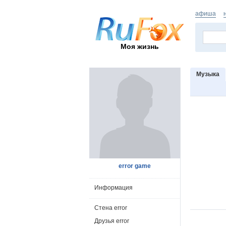
афиша
Моя жизнь
Музыка
error game
Информация
Стена error
Друзья error