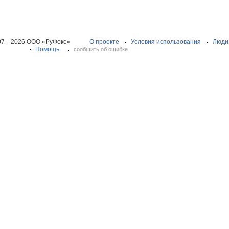
07—2026 ООО «РуФокс»
О проекте
Условия использования
Люди
Помощь
сообщить об ошибке