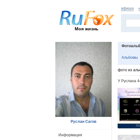
афиша
Моя жизнь
Фотоаль
Альбомы
фото из ал
У Руслана 
Руслан Сагов
Информация