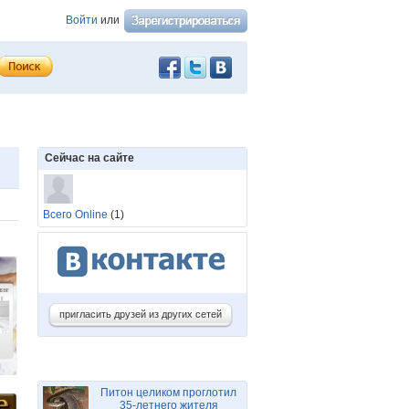
Войти
или
Сейчас на сайте
Всего Online
(1)
пригласить друзей из других сетей
Питон целиком проглотил
35-летнего жителя