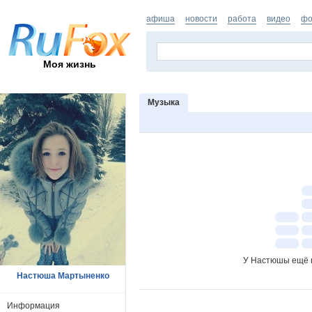
афиша
новости
работа
видео
фо
Моя жизнь
Музыка
У Настюшы ещё н
Настюша Мартыненко
Информация