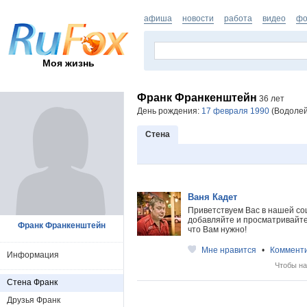
афиша
новости
работа
видео
фо
Моя жизнь
Франк Франкенштейн
36 лет
День рождения:
17 февраля 1990
(Водолей)
Стена
Ваня Кадет
Приветствуем Вас в нашей со
добавляйте и просматривайте 
Франк Франкенштейн
что Вам нужно!
Мне нравится
•
Коммент
Информация
Чтобы на
Стена Франк
Друзья Франк