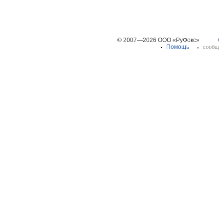
© 2007—2026 ООО «РуФокс»
Помощь
сообщ