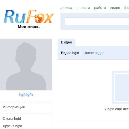
афиша
новости
работа
видео
фо
Моя жизнь
Видео
Видео hgfd
Новое видео
hgfd gfh
Информация
У hgfd ещё не
Стена hgfd
Друзья hgfd