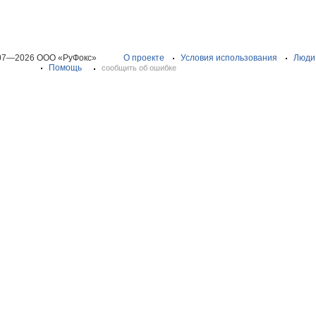
07—2026 ООО «РуФокс»
О проекте
Условия использования
Люди
Помощь
сообщить об ошибке