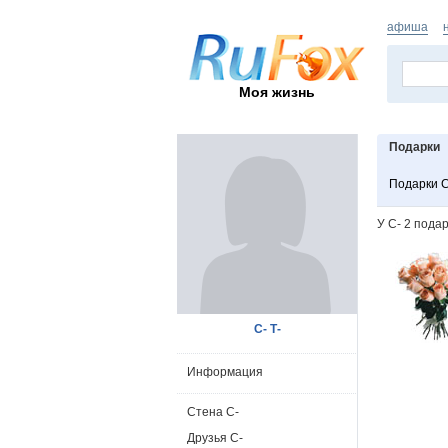
афиша
Моя жизнь
Подарки
Подарки С
У С- 2 пода
С- Т-
Информация
Стена С-
Друзья С-