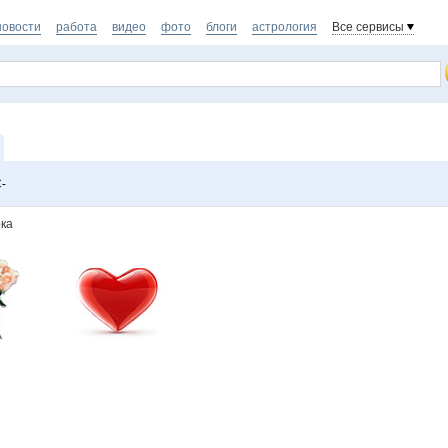
новости
работа
видео
фото
блоги
астрология
Все сервисы
-
рка