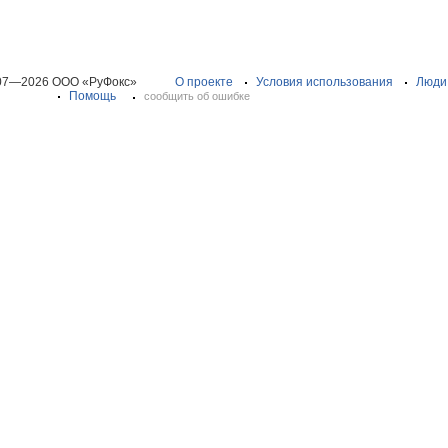
07—2026 ООО «РуФокс»
О проекте
Условия использования
Люди
Помощь
сообщить об ошибке