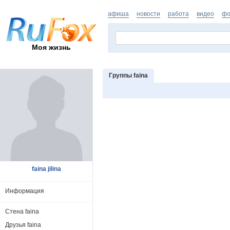
афиша
новости
работа
видео
фо
Моя жизнь
Группы faina
faina jilina
Информация
Стена faina
Друзья faina