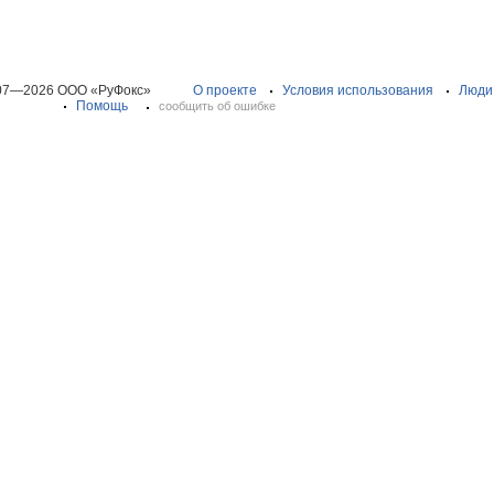
07—2026 ООО «РуФокс»
О проекте
Условия использования
Люди
Помощь
сообщить об ошибке