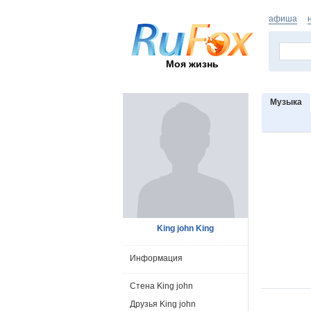
афиша
Моя жизнь
Музыка
King john King
Информация
Стена King john
Друзья King john