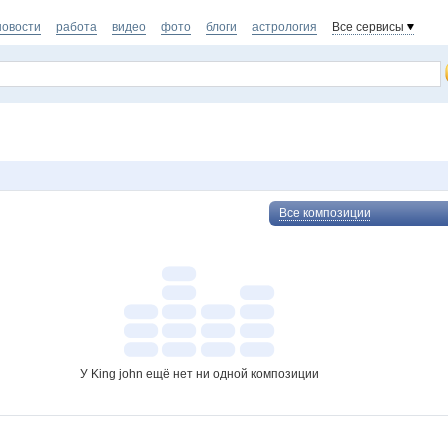
новости
работа
видео
фото
блоги
астрология
Все сервисы
Все композиции
У King john ещё нет ни одной композиции