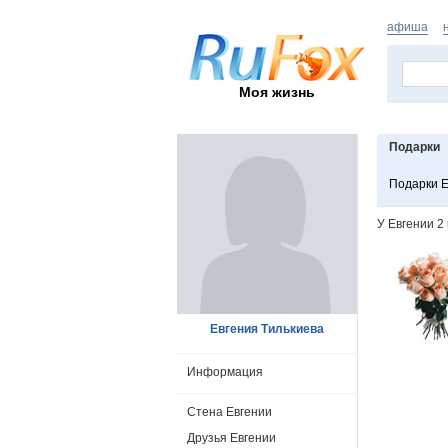
афиша
Моя жизнь
Подарки
Подарки Е
У Евгении 2
Евгения Тилькиева
Информация
Стена Евгении
Друзья Евгении