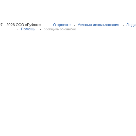
07—2026 ООО «РуФокс»
О проекте
Условия использования
Люди
Помощь
сообщить об ошибке