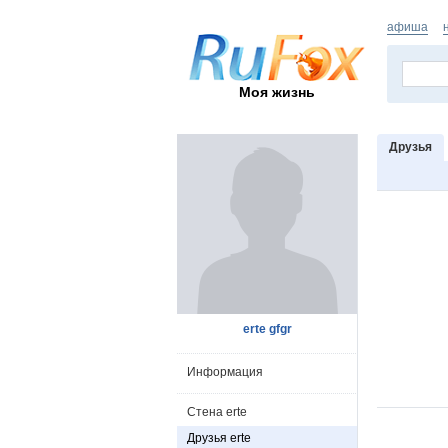
афиша
Моя жизнь
Друзья
erte gfgr
Информация
Стена erte
Друзья erte