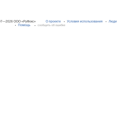
07—2026 ООО «РуФокс»
О проекте
Условия использования
Люди
Помощь
сообщить об ошибке