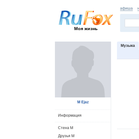
афиша
Моя жизнь
Музыка
M Ejaz
Информация
Стена M
Друзья M