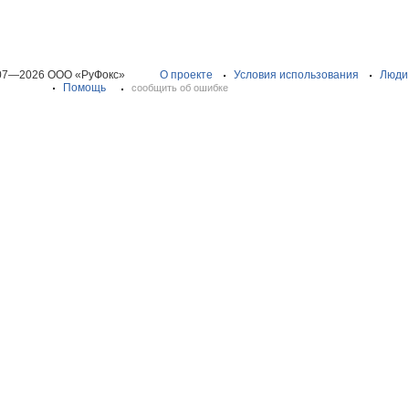
07—2026 ООО «РуФокс»
О проекте
Условия использования
Люди
Помощь
сообщить об ошибке