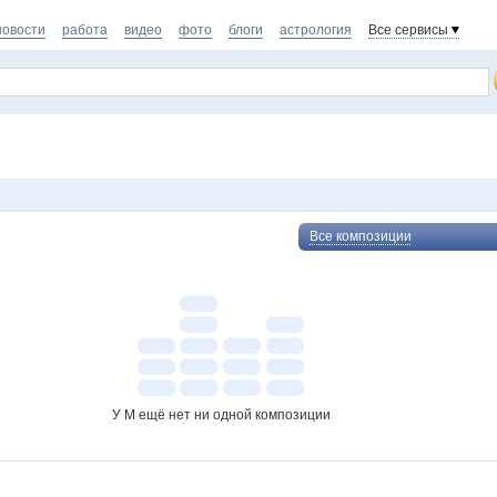
новости
работа
видео
фото
блоги
астрология
Все сервисы
Все композиции
У M ещё нет ни одной композиции