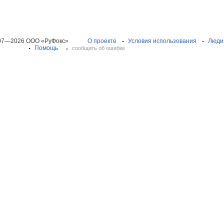
07—2026 ООО «РуФокс»
О проекте
Условия использования
Люди
Помощь
сообщить об ошибке