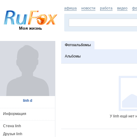
афиша
новости
работа
видео
фо
Моя жизнь
Фотоальбомы
Альбомы
linh d
Информация
У linh ещё нет
Стена linh
Друзья linh