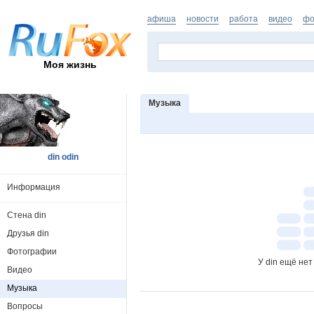
афиша
новости
работа
видео
фо
Моя жизнь
Музыка
din odin
Информация
Стена din
Друзья din
Фотографии
У din ещё не
Видео
Музыка
Вопросы