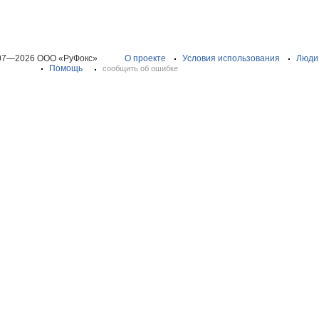
07—2026 ООО «РуФокс»
О проекте
Условия использования
Люди
Помощь
сообщить об ошибке