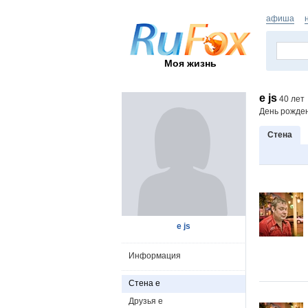
афиша
Моя жизнь
e js
40 лет
День рожде
Стена
e js
Информация
Стена e
Друзья e