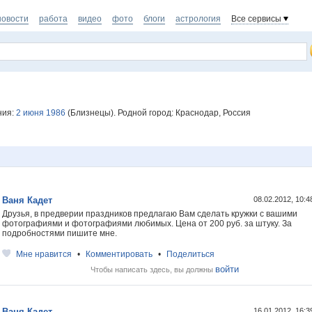
новости
работа
видео
фото
блоги
астрология
Все сервисы
ния:
2 июня 1986
(Близнецы). Родной город: Краснодар, Россия
Ваня Кадет
08.02.2012, 10:
Друзья, в предверии праздников предлагаю Вам сделать кружки с вашими
фотографиями и фотографиями любимых. Цена от 200 руб. за штуку. За
подробностями пишите мне.
Мне нравится
•
Комментировать
•
Поделиться
войти
Чтобы написать здесь, вы должны
Ваня Кадет
16.01.2012, 16: