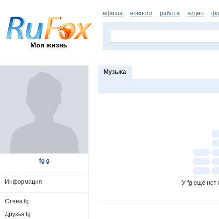
афиша
новости
работа
видео
фо
Моя жизнь
Музыка
fg g
Информация
У fg ещё нет
Стена fg
Друзья fg