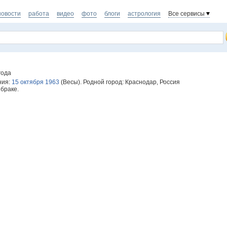
новости
работа
видео
фото
блоги
астрология
Все сервисы
года
ния:
15 октября 1963
(Весы). Родной город: Краснодар, Россия
 браке.