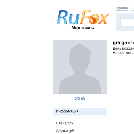
афиша
Моя жизнь
gr5 g5
62 
День рожде
Не состою в
gr5 g5
Информация
Стена gr5
Друзья gr5