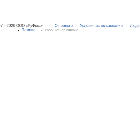
07—2026 ООО «РуФокс»
О проекте
Условия использования
Люди
Помощь
сообщить об ошибке