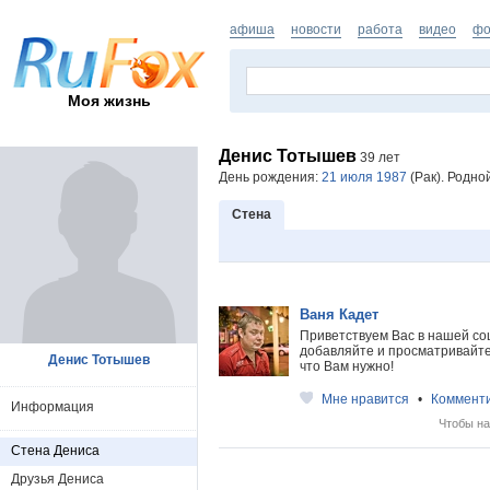
афиша
новости
работа
видео
фо
Моя жизнь
Денис Тотышев
39 лет
День рождения:
21 июля 1987
(Рак). Родно
Стена
Ваня Кадет
Приветствуем Вас в нашей со
добавляйте и просматривайте 
Денис Тотышев
что Вам нужно!
Мне нравится
•
Коммент
Информация
Чтобы на
Стена Дениса
Друзья Дениса