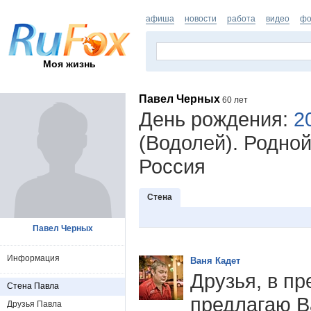
афиша
новости
работа
видео
фо
Моя жизнь
Павел Черных
60 лет
День рождения:
2
(Водолей). Родной
Россия
Стена
Павел Черных
Информация
Ваня Кадет
Друзья, в п
Стена Павла
предлагаю В
Друзья Павла