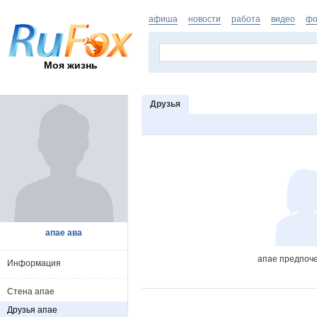
афиша
новости
работа
видео
фо
Моя жизнь
Друзья
апае ава
апае предпоче
Информация
Стена апае
Друзья апае