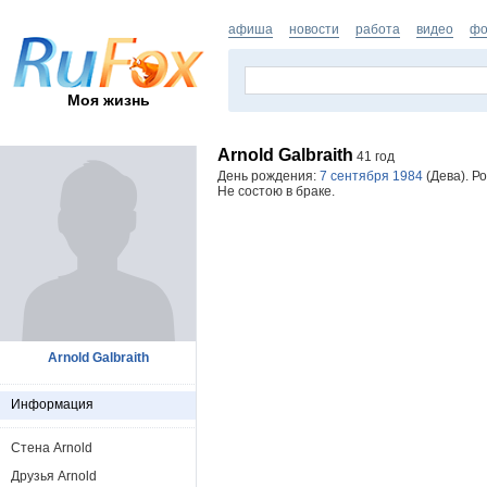
афиша
новости
работа
видео
фо
Моя жизнь
Arnold Galbraith
41 год
День рождения:
7 сентября 1984
(Дева). Р
Не состою в браке.
Arnold Galbraith
Информация
Стена Arnold
Друзья Arnold