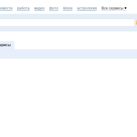
новости
работа
видео
фото
блоги
астрология
Все сервисы
арисы