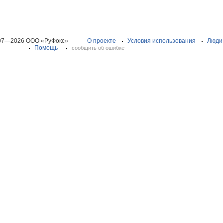
07—2026 ООО «РуФокс»
О проекте
Условия использования
Люди
Помощь
сообщить об ошибке