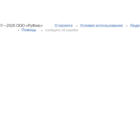
07—2026 ООО «РуФокс»
О проекте
Условия использования
Люди
Помощь
сообщить об ошибке