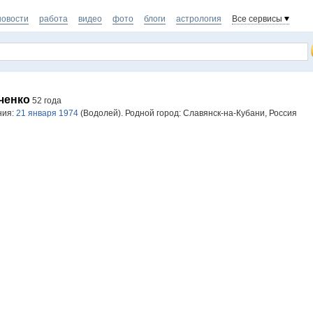
новости
работа
видео
фото
блоги
астрология
Все сервисы
ченко
52 года
ния:
21 января 1974
(Водолей). Родной город: Славянск-на-Кубани, Россия