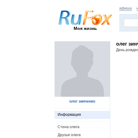
афиша
Моя жизнь
олег зин
День рожде
олег зинченко
Информация
Стена олега
Друзья олега