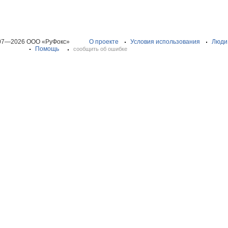
07—2026 ООО «РуФокс»
О проекте
Условия использования
Люди
Помощь
сообщить об ошибке