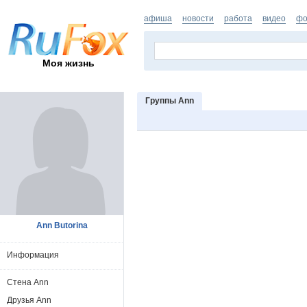
афиша
новости
работа
видео
фо
Моя жизнь
Группы Ann
Ann Butorina
Информация
Стена Ann
Друзья Ann