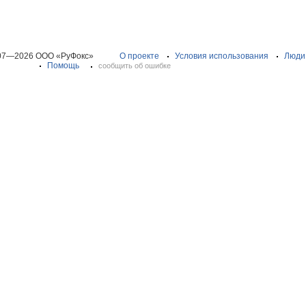
07—2026 ООО «РуФокс»
О проекте
Условия использования
Люди
Помощь
сообщить об ошибке