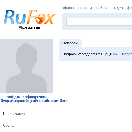
афиша
новости
работа
видео
фо
Моя жизнь
Вопросы
Вопросы флфддлфафащрцзшги
Вопро
флфддлфафащрцзшга
йущгкимщншкйщтмйгзшмйгнзмстйшзг
Информация
Стена