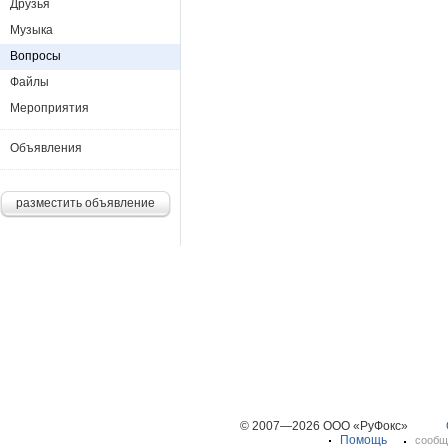
флфддлфафащрцзшги
Друзья
флфддлфафащрцзшги
Музыка
Вопросы
Файлы
Мероприятия
Объявления
разместить объявление
© 2007—2026 ООО «РуФокс»
Помощь
сообщ