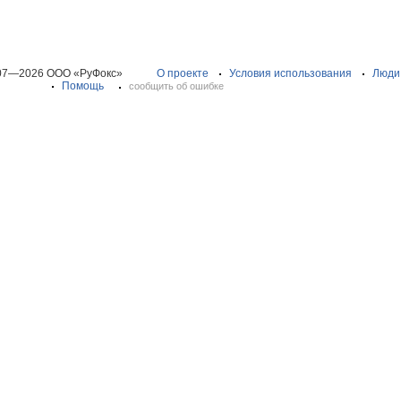
07—2026 ООО «РуФокс»
О проекте
Условия использования
Люди
Помощь
сообщить об ошибке