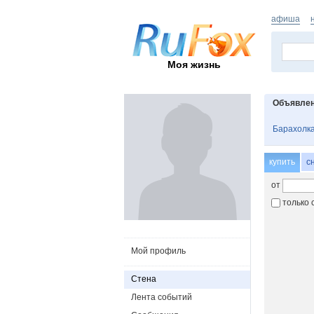
афиша
Моя жизнь
Объявле
Барахолк
купить
с
от
только 
Мой профиль
Стена
Лента событий