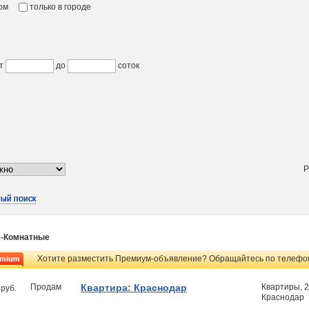
ком
только в городе
от
до
соток
Р
ый поиск
ый поиск
ый поиск
ый поиск
ый поиск
ый поиск
2-Комнатные
Хотите разместить Премиум-объявление? Обращайтесь по телефону
Продам
Квартира: Краснодар
Квартиры, 
руб.
Краснодар