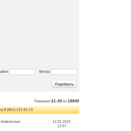
айон
Метро
21-30
18845
Показано
из
 8 (861) 215-61-15
2-Комнатные
12.01.2015
12:57