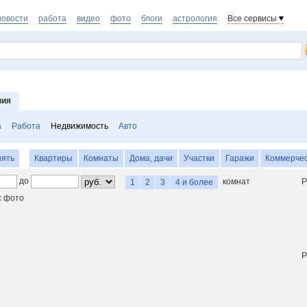
новости
работа
видео
фото
блоги
астрология
Все сервисы
ния
а
Работа
Недвижимость
Авто
нять
Квартиры
Комнаты
Дома, дачи
Участки
Гаражи
Коммерчес
до
комнат
Р
1
2
3
4 и более
с фото
Р