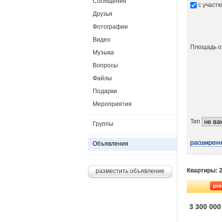
Сообщения
с участ
Друзья
Фотографии
Видео
Площадь 
Музыка
Вопросы
Файлы
Подарки
Мероприятия
Тип
Группы
расширенн
расширенн
расширенн
расширенн
расширенн
расширенн
Объявления
Квартиры: 
разместить объявление
3 300 000