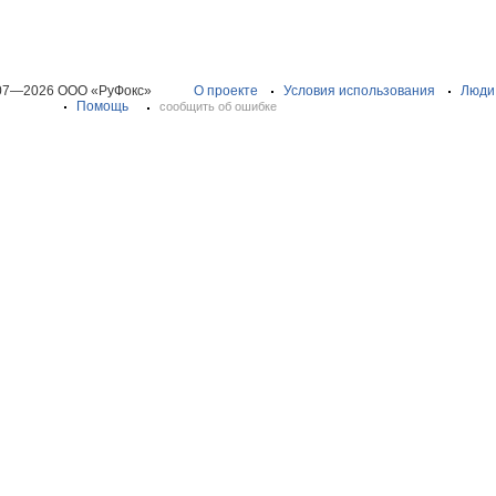
07—2026 ООО «РуФокс»
О проекте
Условия использования
Люди
Помощь
сообщить об ошибке