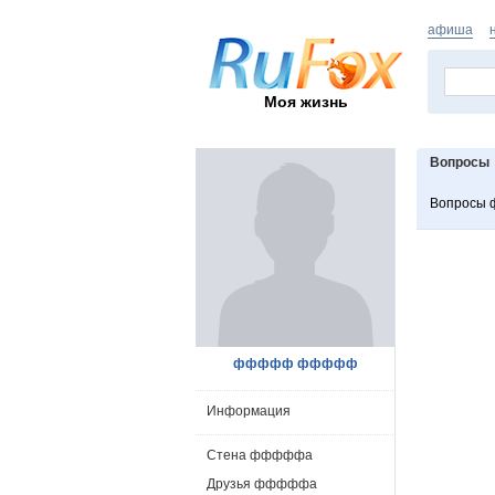
афиша
Моя жизнь
Вопросы
Вопросы
ффффф ффффф
Информация
Стена фффффа
Друзья фффффа